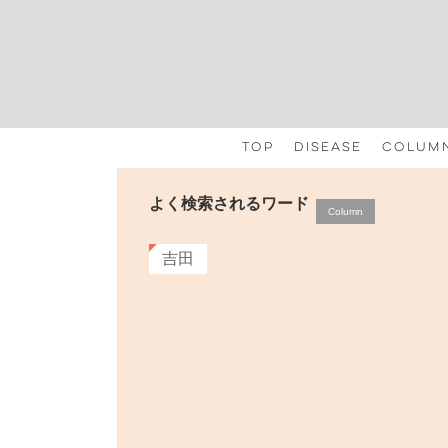
コ
ナ
ン
ビ
テ
ゲ
ン
ー
ツ
シ
へ
ョ
ス
ン
TOP
Disease
Colum
キ
に
ッ
移
プ
動
よく検索されるワード
藤岡
Column
2026
吉田
＼ご参
会顧問
いただ
大症・