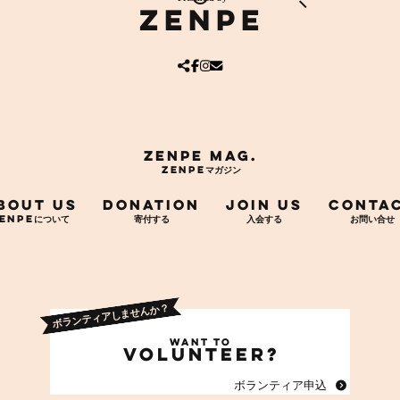
ZENPE
ア
ア
ア
イ
イ
イ
コ
コ
コ
ン
ン
ン
リ
リ
リ
ン
ン
ン
ク
ク
ク
ZENPE mag.
BOUT US
DONATION
JOIN US
CONTA
ア
イ
コ
ン
リ
ン
ク