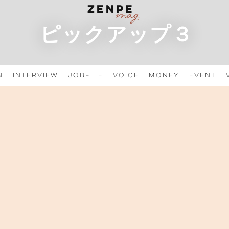
ピックアップ３
n
Interview
JobFile
Voice
Money
Event
正人先生 特別講演会 アーカイブ公開のお知らせ
 05 16
加下さりありがとうございました／ 先日開催いたしました、当
医師・藤岡正人先生による特別講演会へ、多くの皆さまにご参加
き、誠にありがとうございました。 本講演会では、前庭水管拡
ペンドレッド症候群を取 […]