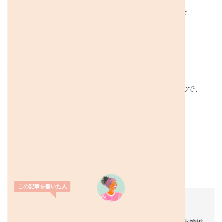
寄付する
もっと広めたい、という想いが着実に広がっていることを
肌で感じられた、本当に意義深い時間でした。
ご登壇くださった松永先生、
そしてご参加くださったすべての皆さま、
心から感謝申し上げます。ありがとうございました！
これからも定期的に講演会や交流会を企画していきますので、
ぜひまた一緒に学びましょう！
次回のご案内は、またお知らせします！
お楽しみに〜！
miwa