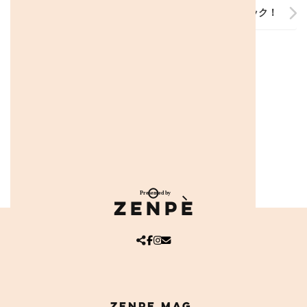
＼行ってきたよ／東京２０２５デフリンピック！
ZENPE
ア
ア
ア
イ
イ
イ
コ
コ
コ
ン
ン
ン
リ
リ
リ
ン
ン
ン
ク
ク
ク
ZENPE mag.