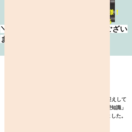
＼講演会、ご参加下さり有難うござい
ました／
最
2025 11 21
2025 12 15
miwa
終
更
新
日
時
:
去る10月25日、代表顧問医師の松永先生をお迎えして
「前庭水管拡大症・ペンドレッド症候群の基礎知識」
というテーマで、オンライン講演会を開催しました。