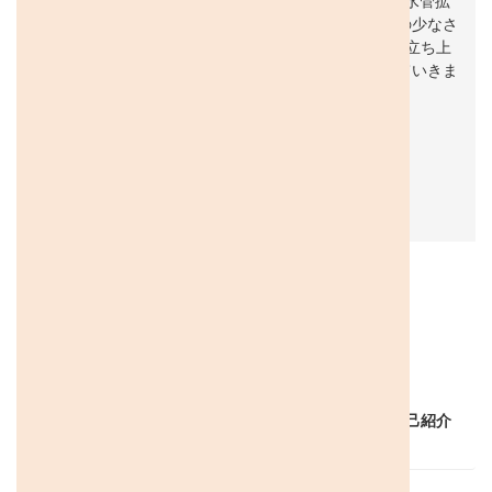
ZENPE.mag 編集長のmiwaです！2022年生まれの前庭水管拡
大症の娘を育てる母として日々奮闘中。診断時、情報の少なさ
にショックを受けたことをきっかけに、ZENPE.magを立ち上
げました。皆さんの知りたい！に応える情報発信をしていきま
す。
zen
pe.j
p/m
emb
er/
miw
a-
oshi
ma/
ZENPEな人工内耳ユーザー、ちょっきんです。～自己紹介
編～