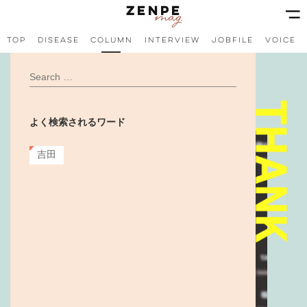
コ
ナ
ン
ビ
テ
ゲ
ン
ー
TOP
Disease
Column
Interview
JobFile
Voice
ツ
シ
へ
ョ
ス
ン
キ
に
ッ
移
プ
動
よく検索されるワード
吉田