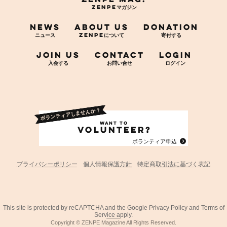
NEWS
ABOUT US
DONATION
JOIN US
CONTACT
LOGIN
ア
イ
コ
ン
リ
ン
ク
プライバシーポリシー
個人情報保護方針
特定商取引法に基づく表記
This site is protected by reCAPTCHA and the Google
Privacy Policy
and
Terms of
Service
apply.
Copyright © ZENPE Magazine All Rights Reserved.