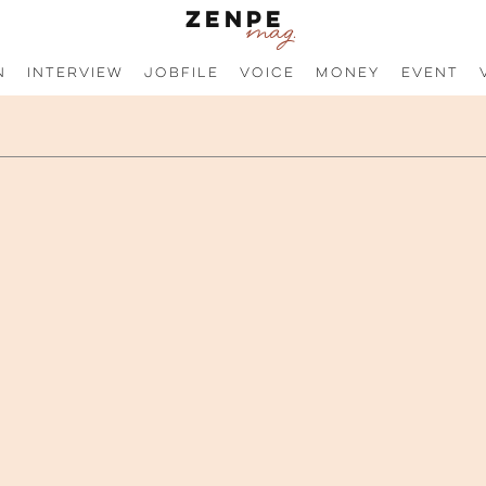
n
Interview
JobFile
Voice
Money
Event