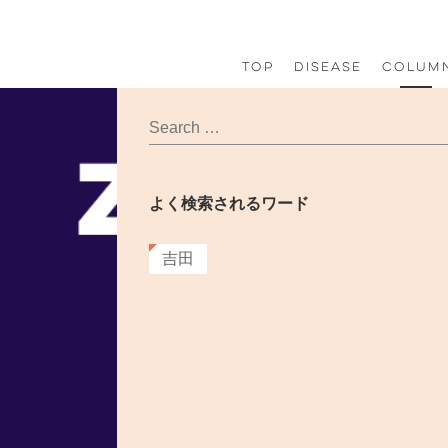
コ
ナ
ン
ビ
テ
ゲ
TOP
Disease
Colum
ン
ー
ツ
シ
へ
ョ
ス
ン
キ
に
ッ
移
プ
動
よく検索されるワード
吉田